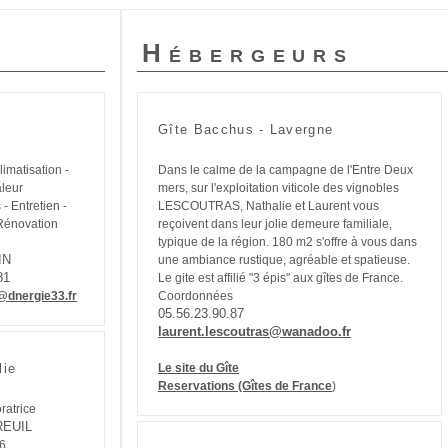
Hébergeurs
Gîte Bacchus - Lavergne
imatisation -
Dans le calme de la campagne de l'Entre Deux
leur
mers, sur l'exploitation viticole des vignobles
- Entretien -
LESCOUTRAS, Nathalie et Laurent vous
Rénovation
reçoivent dans leur jolie demeure familiale,
typique de la région. 180 m2 s'offre à vous dans
IN
une ambiance rustique, agréable et spatieuse.
81
Le gite est affilié "3 épis" aux gîtes de France.
@dnergie33.fr
Coordonnées
05.56.23.90.87
laurent.lescoutras@wanadoo.fr
lie
Le site du Gîte
Reservations (Gîtes de France
)
ratrice
REUIL
56