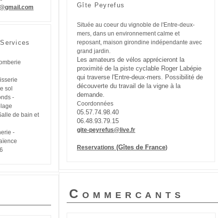
Gîte Peyrefus
1@gmail.com
Située au coeur du vignoble de l'Entre-deux-
mers, dans un environnement calme et
-Services
reposant, maison girondine indépendante avec
grand jardin.
Les amateurs de vélos apprécieront la
Plomberie
proximité de la piste cyclable Roger Labépie
qui traverse l'Entre-deux-mers. Possibilité de
isserie
découverte du travail de la vigne à la
e sol
demande.
onds -
Coordonnées
blage
05.57.74.98.40
alle de bain et
06.48.93.79.15
gite-peyrefus@live.fr
erie -
faïence
(Gîtes de France
Reservations
)
86
Commercants