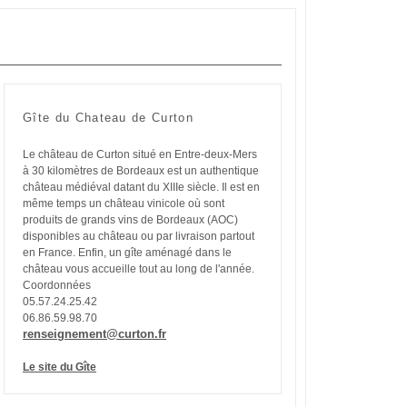
Gîte du Chateau de Curton
Le château de Curton situé en Entre-deux-Mers
à 30 kilomètres de Bordeaux est un authentique
château médiéval datant du XIIIe siècle. Il est en
même temps un château vinicole où sont
produits de grands vins de Bordeaux (AOC)
disponibles au château ou par livraison partout
en France. Enfin, un gîte aménagé dans le
château vous accueille tout au long de l'année.
Coordonnées
05.57.24.25.42
06.86.59.98.70
renseignement@curton.fr
Le site du Gîte