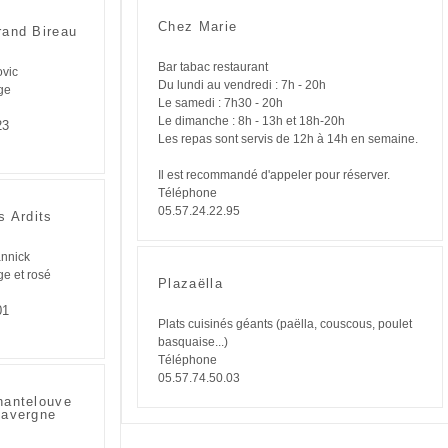
Chez Marie
rand Bireau
Bar tabac restaurant
vic
Du lundi au vendredi : 7h - 20h
ge
Le samedi : 7h30 - 20h
Le dimanche : 8h - 13h et 18h-20h
23
Les repas sont servis de 12h à 14h en semaine.
Il est recommandé d'appeler pour réserver.
Téléphone
05.57.24.22.95
s Ardits
nnick
e et rosé
Plazaëlla
01
Plats cuisinés géants (paëlla, couscous, poulet
basquaise...)
Téléphone
05.57.74.50.03
hantelouve
Lavergne