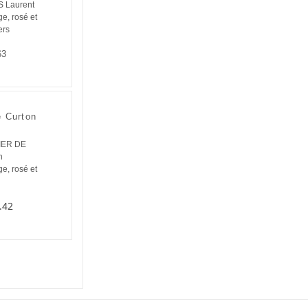
 Laurent
e, rosé et
ers
63
 Curton
IER DE
n
e, rosé et
.42