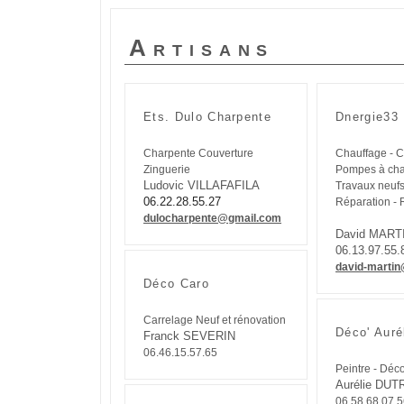
Artisans
Ets. Dulo Charpente
Dnergie33
Charpente Couverture
Chauffage - Cl
Zinguerie
Pompes à cha
Ludovic VILLAFAFILA
Travaux neufs 
06.22.28.55.27
Réparation - 
dulocharpente@gmail.com
David MART
06.13.97.55.
david-martin
Déco Caro
Carrelage Neuf et rénovation
Déco' Auré
Franck SEVERIN
06.46.15.57.65
Peintre - Déco
Aurélie DUT
06.58.68.07.