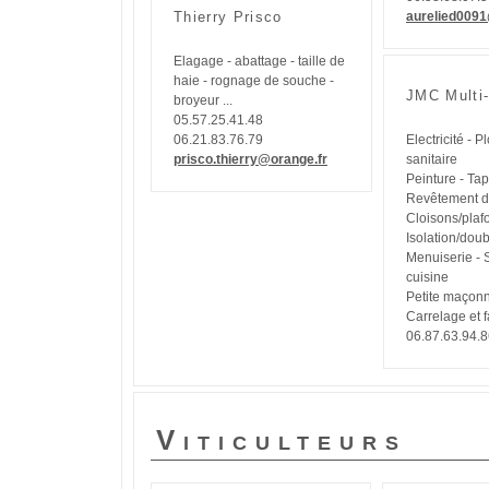
Thierry Prisco
aurelied009
Elagage - abattage - taille de
haie - rognage de souche -
JMC Multi
broyeur ...
05.57.25.41.48
06.21.83.76.79
Electricité - 
prisco.thierry@orange.fr
sanitaire
Peinture - Tap
Revêtement d
Cloisons/plaf
Isolation/dou
Menuiserie - S
cuisine
Petite maçonn
Carrelage et 
06.87.63.94.
Viticulteurs