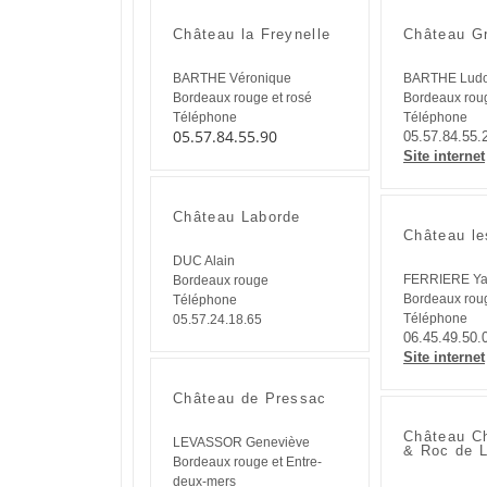
Château la Freynelle
Château G
BARTHE Véronique
BARTHE Ludo
Bordeaux rouge et rosé
Bordeaux rou
Téléphone
Téléphone
05.57.84.55.90
05.57.84.55.
Site internet
Château Laborde
Château le
DUC Alain
FERRIERE Ya
Bordeaux rouge
Bordeaux roug
Téléphone
Téléphone
05.57.24.18.65
06.45.49.50.
Site internet
Château de Pressac
Château C
LEVASSOR Geneviève
& Roc de 
Bordeaux rouge et Entre-
deux-mers