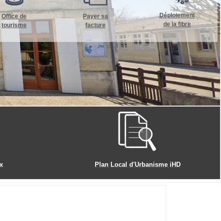
Déploiement
Office de
Payer sa
de la fibre
tourisme
facture
x
Plan Local d'Urbanisme iHD