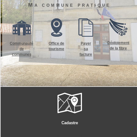
Ma commune pratique
Déploiement
Communauté
Office de
Payer
de la fibre
de
tourisme
sa
communes
facture
Cadastre